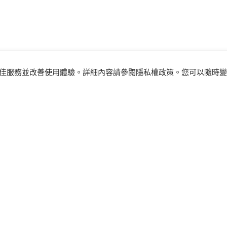
供最佳服務並改善使用體驗。詳細內容請參閱
隱私權政策
。您可以隨時變
實體門市
找尋品牌旗艦店或其他經銷據點