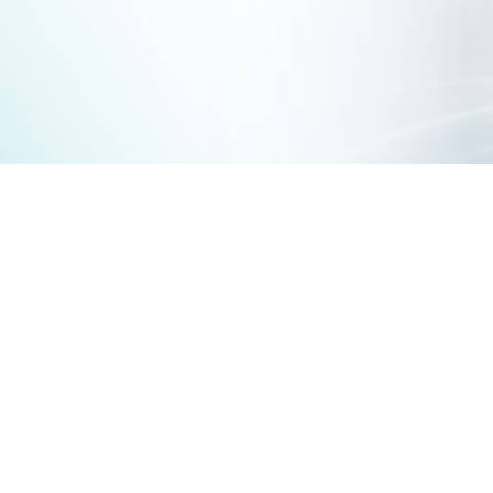
全部
HDMI影音週邊
HDMI線材
影像記錄器
快速充電系列
電源延長線
電腦週邊