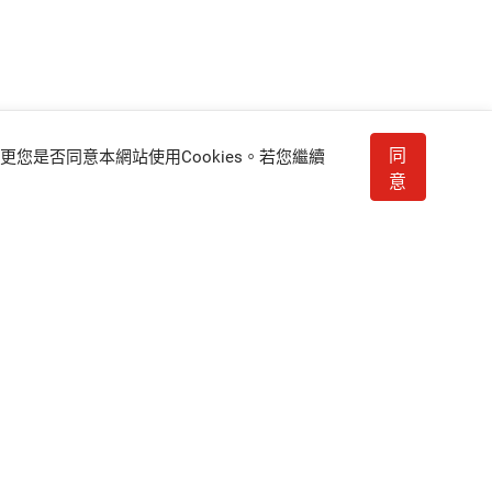
同
更您是否同意本網站使用Cookies。若您繼續
意
支援服務
常見Q&A及線上真人服務