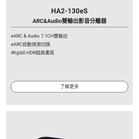
全部
HA2-130eS
無線傳輸/無線投影
ARC&Audio雙輸出影音分離器
切換器/分配器
eARC & Audio 7.1CH雙輸出
影音分離器
eARC自動偵測切換
4K@60 HDR超高畫質
HDMI線材
影像記錄器
快速充電系列
了解更多
電源延長線
電腦週邊
電視影音週邊