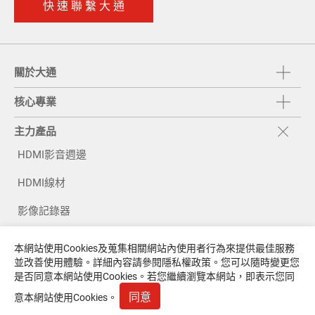
快 速 聯 繫 大 通
關於大通
核心專業
主力產品
HDMI影音週邊
HDMI線材
影像記錄器
快速充電系列
本網站使用Cookies及蒐集相關網站內使用者行為來提供最佳服務
並改善使用體驗。詳細內容請參閱
隱私權政策
。您可以隨時變更您
電源延長線
是否同意本網站使用Cookies。若您繼續瀏覽本網站，即表示您同
電腦週邊
同意
意本網站使用Cookies。
商品篩選