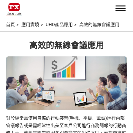
首頁
應用實境
UHD產品應用
高效的無線會議應用
搜尋
高效的無線會議應用
關於大通
核心專業
主力產品
應用實境
對於經常需使用自備的行動裝置
(
手機
、
平板
、
筆電
)
進行內部
全部
會議報告或是需經常性出差至客戶公司進行商務簡報的行動商
務人士
，
他經常需帶齊因各別會議室的設備不同
，而提前準備