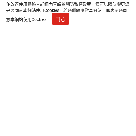
並改善使用體驗。詳細內容請參閱
隱私權政策
。您可以隨時變更您
產品客服專線(分機733/729)：
04-7633961
是否同意本網站使用Cookies。若您繼續瀏覽本網站，即表示您同
網購客服專線(分機302/301/208)：
02-29247228
同意
意本網站使用Cookies。
服務時間：
週一~週五 9:00~17:30
午休時間：
12:00 ~ 13:00
電子信箱：
service@mail.px.com.tw
總公司：
彰化縣花壇鄉中山路2段771號
電話：
04-7627131
台北分公司：
新北市永和區福和路244號
電話：
02-29247228
高雄分公司：
高雄市鼓山區華榮路236號2樓
電話：
07-5525561