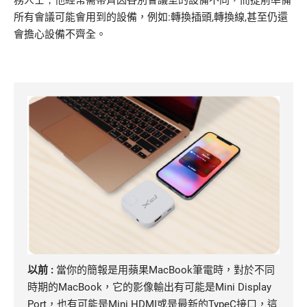
UHD產品應用
所有會議可能會用到的設備
，例如
:
轉換插頭
,
轉換線
,
甚至仍還
影像記錄器應用
會擔心設備不齊全。
銷售據點
支援服務
加入大通
English
以前 :
當你的簡報是用蘋果MacBook筆電時，對於不同
時期的MacBook，它的影像輸出有可能是Mini Display
Port，也有可能是Mini HDMI或是最新的TypeC接口，這