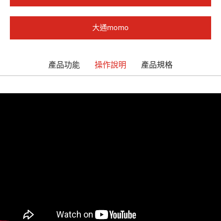
應用實境
銷售據點
大通momo
支援服務
產品功能
操作說明
產品規格
加入大通
English