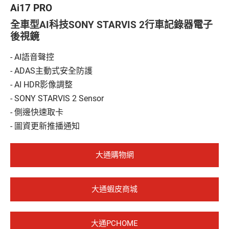
HDMI線材
Ai17 PRO
全車型AI科技SONY STARVIS 2行車記錄器電子
影像記錄器
後視鏡
全部
- AI語音聲控
行車記錄器
- ADAS主動式安全防護
- AI HDR影像調整
機車記錄器
- SONY STARVIS 2 Sensor
- 側邊快速取卡
快速充電系列
- 圖資更新推播通知
電源延長線
大通購物網
電腦週邊
電視影音週邊
大通蝦皮商城
eyo專區
大通PCHOME